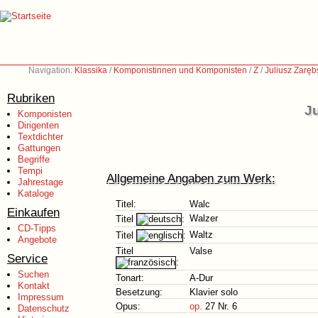
Navigation:
Klassika
/
Komponistinnen und Komponisten
/
Z
/
Juliusz Zaręb
Rubriken
Ju
Komponisten
Dirigenten
Textdichter
Gattungen
Begriffe
Tempi
Allgemeine Angaben zum Werk:
Jahrestage
Kataloge
Titel:
Walc
Einkaufen
Walzer
Titel
:
CD-Tipps
Waltz
Titel
:
Angebote
Titel
Valse
Service
:
Suchen
Tonart:
A-Dur
Kontakt
Besetzung:
Klavier solo
Impressum
Opus:
op.
27 Nr. 6
Datenschutz