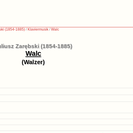
ski (1854-1885)
/
Klaviermusik
/
Walc
liusz Zarębski (1854-1885)
Walc
(Walzer)