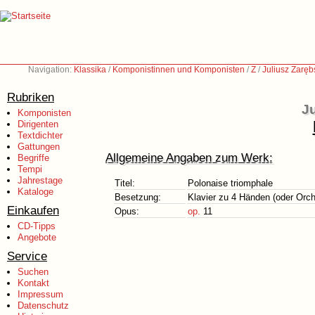
Navigation:
Klassika
/
Komponistinnen und Komponisten
/
Z
/
Juliusz Zaręb
Rubriken
Ju
Komponisten
Dirigenten
Textdichter
Gattungen
Allgemeine Angaben zum Werk:
Begriffe
Tempi
Jahrestage
Titel:
Polonaise triomphale
Kataloge
Besetzung:
Klavier zu 4 Händen (oder Orch
Einkaufen
Opus:
op.
11
CD-Tipps
Angebote
Service
Suchen
Kontakt
Impressum
Datenschutz