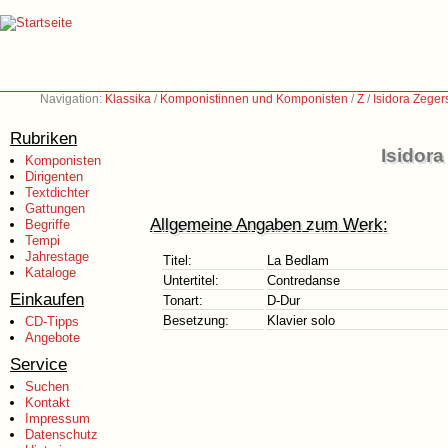
Navigation:
Klassika
/
Komponistinnen und Komponisten
/
Z
/
Isidora Zege
Rubriken
Isidor
Komponisten
Dirigenten
Textdichter
Gattungen
Allgemeine Angaben zum Werk:
Begriffe
Tempi
Jahrestage
Titel:
La Bedlam
Kataloge
Untertitel:
Contredanse
Einkaufen
Tonart:
D-Dur
Besetzung:
Klavier solo
CD-Tipps
Angebote
Service
Suchen
Kontakt
Impressum
Datenschutz