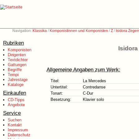
Navigation:
Klassika
/
Komponistinnen und Komponisten
/
Z
/
Isidora Zege
Rubriken
Isidor
Komponisten
Dirigenten
Textdichter
Gattungen
Allgemeine Angaben zum Werk:
Begriffe
Tempi
Jahrestage
Titel:
La Mercedes
Kataloge
Untertitel:
Contredanse
Einkaufen
Tonart:
C-Dur
Besetzung:
Klavier solo
CD-Tipps
Angebote
Service
Suchen
Kontakt
Impressum
Datenschutz