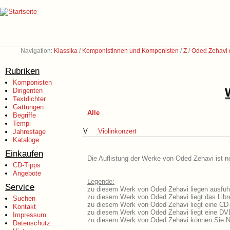
Navigation:
Klassika
/
Komponistinnen und Komponisten
/
Z
/
Oded Zehavi 
Rubriken
Komponisten
Dirigenten
Textdichter
Gattungen
Alle
Begriffe
Tempi
V
Violinkonzert
Jahrestage
Kataloge
Einkaufen
Die Auflistung der Werke von Oded Zehavi ist n
CD-Tipps
Angebote
Legende:
Service
zu diesem Werk von Oded Zehavi liegen ausführ
zu diesem Werk von Oded Zehavi liegt das Libre
Suchen
zu diesem Werk von Oded Zehavi liegt eine CD
Kontakt
zu diesem Werk von Oded Zehavi liegt eine DV
Impressum
zu diesem Werk von Oded Zehavi können Sie No
Datenschutz