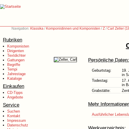
Navigation:
Klassika
/
Komponistinnen und Komponisten
/
Z
/
Carl Zeller (
Rubriken
C
Komponisten
Dirigenten
Textdichter
Persönliche Daten:
Gattungen
Begriffe
Tempi
Geburtstag:
19. 
Jahrestage
in S
Kataloge
Todestag:
17.
in B
Einkaufen
Grabstätte:
Zent
CD-Tipps
Angebote
Mehr Informatione
Service
Suchen
Ausführlicher Lebensl
Kontakt
Impressum
Datenschutz
Werkverzeichnis: