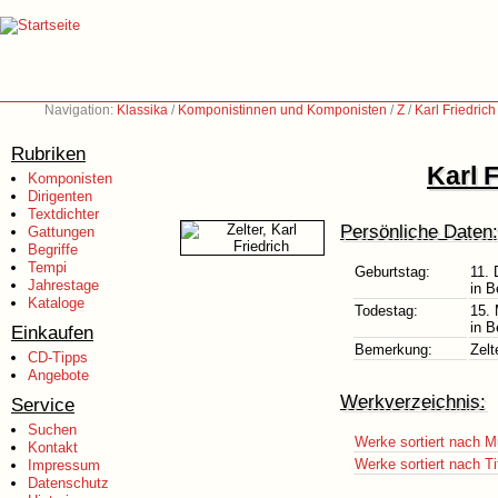
Navigation:
Klassika
/
Komponistinnen und Komponisten
/
Z
/
Karl Friedric
Rubriken
Karl F
Komponisten
Dirigenten
Textdichter
Persönliche Daten:
Gattungen
Begriffe
Tempi
Geburtstag:
11.
Jahrestage
in B
Kataloge
Todestag:
15. 
in B
Einkaufen
Bemerkung:
Zelt
CD-Tipps
Angebote
Werkverzeichnis:
Service
Suchen
Werke sortiert nach M
Kontakt
Werke sortiert nach Ti
Impressum
Datenschutz