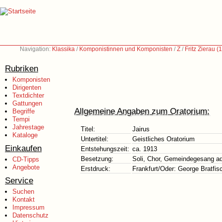
Navigation:
Klassika
/
Komponistinnen und Komponisten
/
Z
/
Fritz Zierau 
Rubriken
Komponisten
Dirigenten
Textdichter
Gattungen
Allgemeine Angaben zum Oratorium:
Begriffe
Tempi
Jahrestage
Titel:
Jairus
Kataloge
Untertitel:
Geistliches Oratorium
Einkaufen
Entstehungszeit:
ca. 1913
Besetzung:
Soli, Chor, Gemeindegesang ad
CD-Tipps
Angebote
Erstdruck:
Frankfurt/Oder: George Bratfis
Service
Suchen
Kontakt
Impressum
Datenschutz