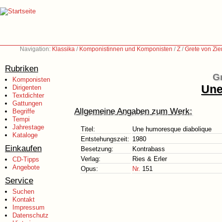
Navigation:
Klassika
/
Komponistinnen und Komponisten
/
Z
/
Grete von Zie
Rubriken
Gr
Komponisten
Une
Dirigenten
Textdichter
Gattungen
Allgemeine Angaben zum Werk:
Begriffe
Tempi
Jahrestage
Titel:
Une humoresque diabolique
Kataloge
Entstehungszeit:
1980
Einkaufen
Besetzung:
Kontrabass
Verlag:
Ries & Erler
CD-Tipps
Angebote
Opus:
Nr.
151
Service
Suchen
Kontakt
Impressum
Datenschutz