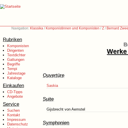
Navigation:
Klassika
/
Komponistinnen und Komponisten
/
Z
/
Bernard Zwee
Rubriken
B
Komponisten
Werke 
Dirigenten
Textdichter
Gattungen
Begriffe
Tempi
Jahrestage
Ouvertüre
Kataloge
Einkaufen
Saskia
CD-Tipps
Angebote
Suite
Service
Gijsbrecht von Aemstel
Suchen
Kontakt
Impressum
Symphonien
Datenschutz