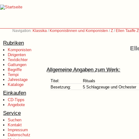
Navigation:
Klassika
/
Komponistinnen und Komponisten
/
Z
/
Ellen Taaffe Z
Rubriken
Ell
Komponisten
Dirigenten
Textdichter
Gattungen
Allgemeine Angaben zum Werk:
Begriffe
Tempi
Jahrestage
Titel:
Rituals
Kataloge
Besetzung:
5 Schlagzeuge und Orchester
Einkaufen
CD-Tipps
Angebote
Service
Suchen
Kontakt
Impressum
Datenschutz