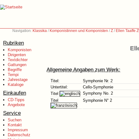
Navigation:
Klassika
/
Komponistinnen und Komponisten
/
Z
/
Ellen Taaffe Z
Rubriken
Ell
Komponisten
Dirigenten
Textdichter
Gattungen
Allgemeine Angaben zum Werk:
Begriffe
Tempi
Jahrestage
Titel:
Symphonie Nr. 2
Kataloge
Untertitel:
Cello-Symphonie
Einkaufen
Symphony No. 2
Titel
:
CD-Tipps
Titel
Symphonie N° 2
Angebote
:
Service
Suchen
Kontakt
Impressum
Datenschutz