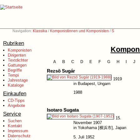
Navigation:
Klassika
/
Komponistinnen und Komponisten
/
S
Rubriken
Komponi
Komponisten
Dirigenten
Textdichter
A
B
C
D
E
F
G
H
I
J
Gattungen
Begriffe
Rezsö Sugár
Tempi
1919
Jahrestage
in Budapest, Ungarn
Kataloge
1988
Einkaufen
CD-Tipps
Angebote
Isotaro Sugata
Service
15.
Suchen
November 1907
Kontakt
in Yokohama [横浜市], Japan
Impressum
Datenschutz
5. Juli 1952