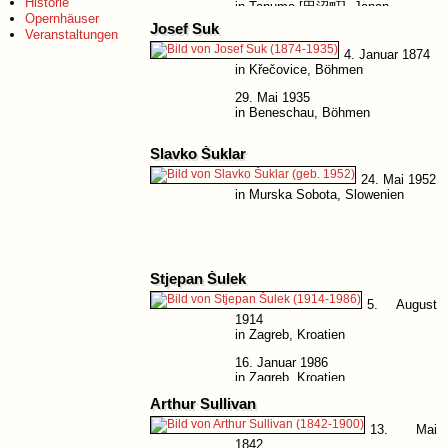
Historie
in Tanuma [田沼町], Japan
Opernhäuser
Josef Suk
Veranstaltungen
4. Januar 1874
in Křečovice, Böhmen
29. Mai 1935
in Beneschau, Böhmen
Slavko Šuklar
24. Mai 1952
in Murska Sobota, Slowenien
Stjepan Šulek
5. August
1914
in Zagreb, Kroatien
16. Januar 1986
in Zagreb, Kroatien
Arthur Sullivan
13. Mai
1842