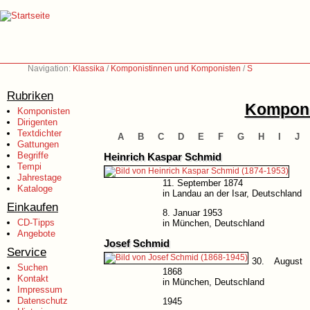
Navigation:
Klassika
/
Komponistinnen und Komponisten
/
S
Rubriken
Komponi
Komponisten
Dirigenten
Textdichter
A
B
C
D
E
F
G
H
I
J
Gattungen
Begriffe
Heinrich Kaspar Schmid
Tempi
Jahrestage
11. September 1874
Kataloge
in Landau an der Isar, Deutschland
Einkaufen
8. Januar 1953
CD-Tipps
in München, Deutschland
Angebote
Josef Schmid
Service
30. August
Suchen
1868
Kontakt
in München, Deutschland
Impressum
Datenschutz
1945