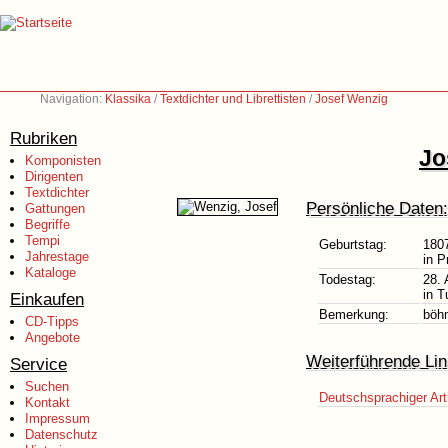
Navigation:
Klassika
/
Textdichter und Librettisten
/
Josef Wenzig
Rubriken
Jo
Komponisten
Dirigenten
Textdichter
Persönliche Daten:
Gattungen
Begriffe
Tempi
Geburtstag:
180
Jahrestage
in 
Kataloge
Todestag:
28.
in T
Einkaufen
Bemerkung:
böhm
CD-Tipps
Angebote
Weiterführende Lin
Service
Suchen
Deutschsprachiger Art
Kontakt
Impressum
Datenschutz