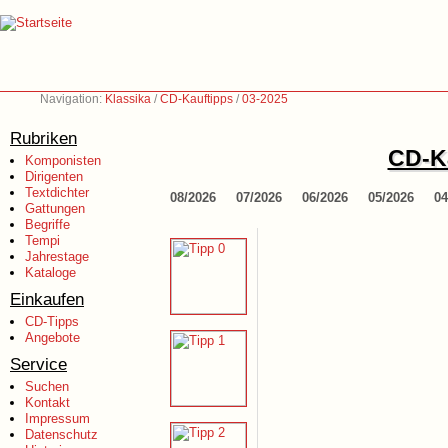
Navigation:
Klassika
/
CD-Kauftipps
/
03-2025
Rubriken
CD-Ka
Komponisten
Dirigenten
Textdichter
08/2026
07/2026
06/2026
05/2026
04
Gattungen
Begriffe
Tempi
Jahrestage
Kataloge
Einkaufen
CD-Tipps
Angebote
Service
Suchen
Kontakt
Impressum
Datenschutz