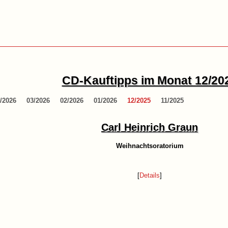
CD-Kauftipps im Monat 12/20
/2026
03/2026
02/2026
01/2026
12/2025
11/2025
Carl Heinrich Graun
Weihnachts­oratorium
[
Details
]