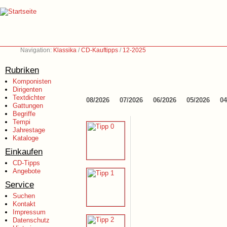
Navigation:
Klassika
/
CD-Kauftipps
/
12-2025
Rubriken
Komponisten
Dirigenten
Textdichter
08/2026
07/2026
06/2026
05/2026
04
Gattungen
Begriffe
Tempi
Jahrestage
Kataloge
Einkaufen
CD-Tipps
Angebote
Service
Suchen
Kontakt
Impressum
Datenschutz