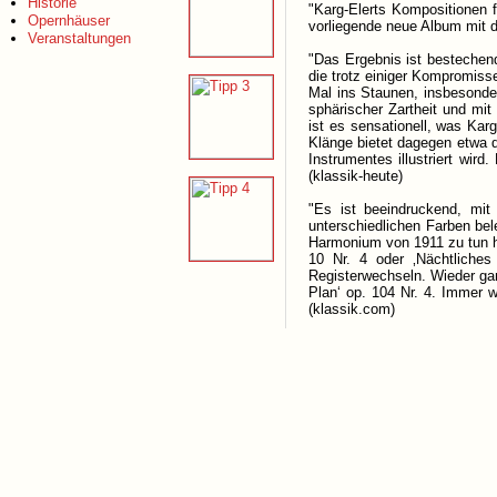
Historie
"Karg-Elerts Kompositionen 
Opernhäuser
vorliegende neue Album mit 
Veranstaltungen
"Das Ergebnis ist bestechend
die trotz einiger Kompromiss
Mal ins Staunen, insbesonder
sphärischer Zartheit und mit
ist es sensationell, was Kar
Klänge bietet dagegen etwa 
Instrumentes illustriert wir
(klassik-heute)
"Es ist beeindruckend, mit
unterschiedlichen Farben bel
Harmonium von 1911 zu tun h
10 Nr. 4 oder ‚Nächtliches
Registerwechseln. Wieder gan
Plan‘ op. 104 Nr. 4. Immer w
(klassik.com)