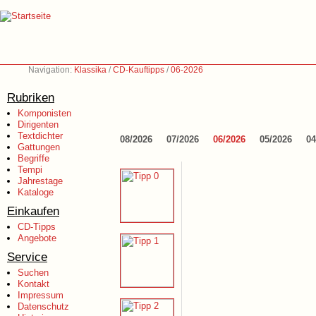
Navigation:
Klassika
/
CD-Kauftipps
/
06-2026
Rubriken
Komponisten
Dirigenten
Textdichter
08/2026
07/2026
06/2026
05/2026
04
Gattungen
Begriffe
Tempi
Jahrestage
Kataloge
Einkaufen
CD-Tipps
Angebote
Service
Suchen
Kontakt
Impressum
Datenschutz