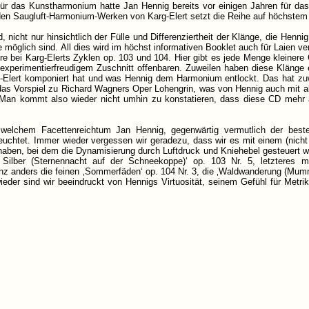
für das Kunstharmonium hatte Jan Hennig bereits vor einigen Jahren für das
den Saugluft-Harmonium-Werken von Karg-Elert setzt die Reihe auf höchstem 
, nicht nur hinsichtlich der Fülle und Differenziertheit der Klänge, die Hen
e möglich sind. All dies wird im höchst informativen Booklet auch für Laien 
e bei Karg-Elerts Zyklen op. 103 und 104. Hier gibt es jede Menge kleiner
 experimentierfreudigem Zuschnitt offenbaren. Zuweilen haben diese Klänge 
g-Elert komponiert hat und was Hennig dem Harmonium entlockt. Das hat zuw
das Vorspiel zu Richard Wagners Oper Lohengrin, was von Hennig auch mit 
d. Man kommt also wieder nicht umhin zu konstatieren, dass diese CD mehr al
 welchem Facettenreichtum Jan Hennig, gegenwärtig vermutlich der beste
euchtet. Immer wieder vergessen wir geradezu, dass wir es mit einem (nicht
aben, bei dem die Dynamisierung durch Luftdruck und Kniehebel gesteuert wi
 Silber (Sternennacht auf der Schneekoppe)‘ op. 103 Nr. 5, letzteres 
z anders die feinen ‚Sommerfäden‘ op. 104 Nr. 3, die ‚Waldwanderung (Mumme
ieder sind wir beeindruckt von Hennigs Virtuosität, seinem Gefühl für Metri