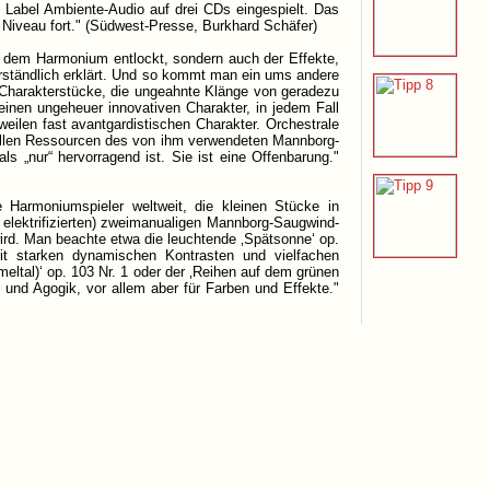
 Label Ambiente-Audio auf drei CDs eingespielt. Das
Niveau fort." (Südwest-Presse, Burkhard Schäfer)
nig dem Harmonium entlockt, sondern auch der Effekte,
verständlich erklärt. Und so kommt man ein ums andere
e Charakterstücke, die ungeahnte Klänge von geradezu
einen ungeheuer innovativen Charakter, in jedem Fall
eilen fast avantgardistischen Charakter. Orchestrale
allen Ressourcen des von ihm verwendeten Mannborg-
s „nur“ hervorragend ist. Sie ist eine Offenbarung."
 Harmoniumspieler weltweit, die kleinen Stücke in
 elektrifizierten) zweimanualigen Mannborg-Saugwind-
rd. Man beachte etwa die leuchtende ‚Spätsonne‘ op.
mit starken dynamischen Kontrasten und vielfachen
ltal)‘ op. 103 Nr. 1 oder der ‚Reihen auf dem grünen
k und Agogik, vor allem aber für Farben und Effekte."