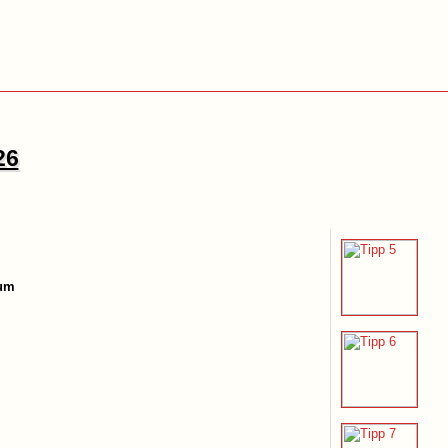
26
ium