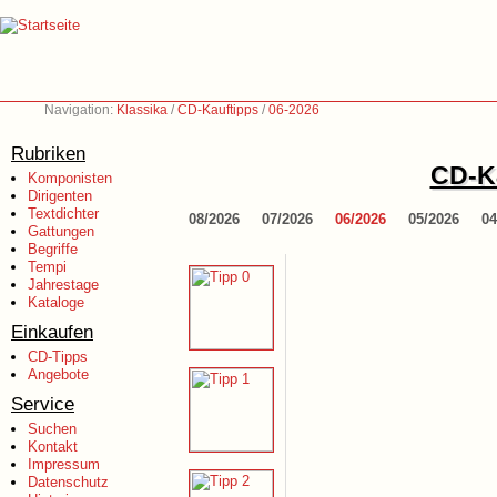
Navigation:
Klassika
/
CD-Kauftipps
/
06-2026
Rubriken
CD-Ka
Komponisten
Dirigenten
Textdichter
08/2026
07/2026
06/2026
05/2026
04
Gattungen
Begriffe
Tempi
Jahrestage
Kataloge
Einkaufen
CD-Tipps
Angebote
Service
Suchen
Kontakt
Impressum
Datenschutz