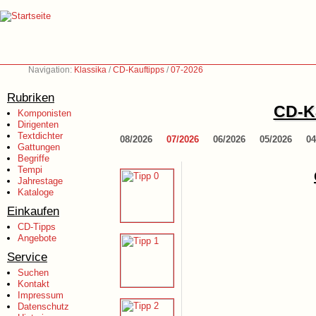
Navigation:
Klassika
/
CD-Kauftipps
/
07-2026
Rubriken
CD-Ka
Komponisten
Dirigenten
Textdichter
08/2026
07/2026
06/2026
05/2026
04
Gattungen
Begriffe
Tempi
Jahrestage
Kataloge
Einkaufen
CD-Tipps
Angebote
Service
Suchen
Kontakt
Impressum
Datenschutz