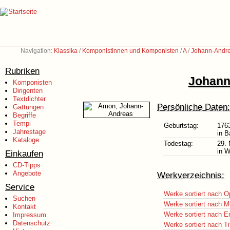
Navigation:
Klassika
/
Komponistinnen und Komponisten
/
A
/
Johann-Andre
Rubriken
Johann
Komponisten
Dirigenten
Textdichter
Persönliche Daten:
Gattungen
Begriffe
Tempi
Geburtstag:
176
Jahrestage
in 
Kataloge
Todestag:
29.
in W
Einkaufen
CD-Tipps
Angebote
Werkverzeichnis:
Service
Werke sortiert nach O
Suchen
Werke sortiert nach M
Kontakt
Werke sortiert nach E
Impressum
Datenschutz
Werke sortiert nach Ti