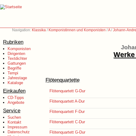
Navigation:
Klassika
/
Komponistinnen und Komponisten
/
A
/
Johann-Andre
Rubriken
Joha
Komponisten
Werke 
Dirigenten
Textdichter
Gattungen
Begriffe
Tempi
Jahrestage
Flötenquartette
Kataloge
Einkaufen
Flötenquartett G-Dur
CD-Tipps
Flötenquartett A-Dur
Angebote
Service
Flötenquartett F-Dur
Suchen
Flötenquartett C-Dur
Kontakt
Impressum
Datenschutz
Flötenquartett G-Dur