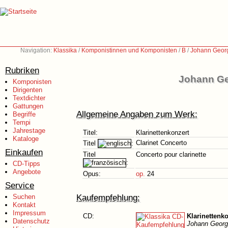
Navigation:
Klassika
/
Komponistinnen und Komponisten
/
B
/
Johann Georg
Rubriken
Johann Ge
Komponisten
Dirigenten
Textdichter
Gattungen
Allgemeine Angaben zum Werk:
Begriffe
Tempi
Jahrestage
Titel:
Klarinettenkonzert
Kataloge
Clarinet Concerto
Titel
:
Einkaufen
Titel
Concerto pour clarinette
:
CD-Tipps
Angebote
Opus:
op.
24
Service
Kaufempfehlung:
Suchen
Kontakt
Impressum
CD:
Klarinettenk
Datenschutz
Johann Georg