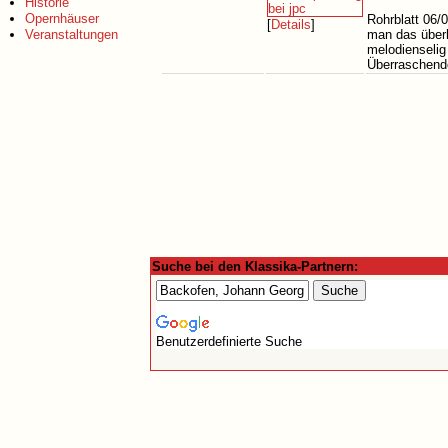
Historie
Opernhäuser
Rohrblatt 06/
[
Details
]
Veranstaltungen
man das überh
melodienselig
Überraschend
Suche bei den Klassika-Partnern:
Benutzerdefinierte Suche