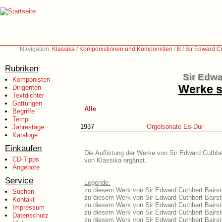
Navigation:
Klassika
/
Komponistinnen und Komponisten
/
B
/
Sir Edward C
Rubriken
Sir Edwa
Komponisten
Werke s
Dirigenten
Textdichter
Gattungen
Alle
Begriffe
Tempi
1937
Orgelsonate Es-Dur
Jahrestage
Kataloge
Einkaufen
Die Auflistung der Werke von Sir Edward Cuthber
CD-Tipps
von Klassika ergänzt.
Angebote
Service
Legende:
zu diesem Werk von Sir Edward Cuthbert Bairsto
Suchen
zu diesem Werk von Sir Edward Cuthbert Bairsto
Kontakt
zu diesem Werk von Sir Edward Cuthbert Bairst
Impressum
zu diesem Werk von Sir Edward Cuthbert Bairst
Datenschutz
zu diesem Werk von Sir Edward Cuthbert Bairst