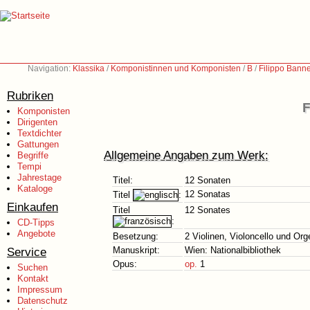
Navigation:
Klassika
/
Komponistinnen und Komponisten
/
B
/
Filippo Bann
Rubriken
F
Komponisten
Dirigenten
Textdichter
Gattungen
Allgemeine Angaben zum Werk:
Begriffe
Tempi
Jahrestage
Titel:
12 Sonaten
Kataloge
12 Sonatas
Titel
:
Einkaufen
Titel
12 Sonates
:
CD-Tipps
Angebote
Besetzung:
2 Violinen, Violoncello und Org
Service
Manuskript:
Wien: Nationalbibliothek
Opus:
op.
1
Suchen
Kontakt
Impressum
Datenschutz