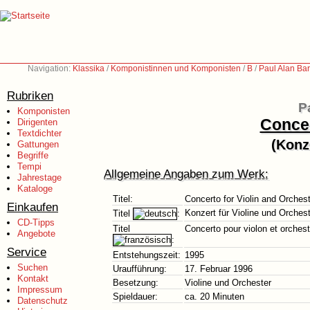
Navigation:
Klassika
/
Komponistinnen und Komponisten
/
B
/
Paul Alan Bar
Rubriken
P
Komponisten
Concer
Dirigenten
Textdichter
(Konz
Gattungen
Begriffe
Tempi
Allgemeine Angaben zum Werk:
Jahrestage
Kataloge
Titel:
Concerto for Violin and Orches
Einkaufen
Konzert für Violine und Orches
Titel
:
CD-Tipps
Titel
Concerto pour violon et orchest
Angebote
:
Service
Entstehungszeit:
1995
Suchen
Uraufführung:
17. Februar 1996
Kontakt
Besetzung:
Violine und Orchester
Impressum
Spieldauer:
ca. 20 Minuten
Datenschutz