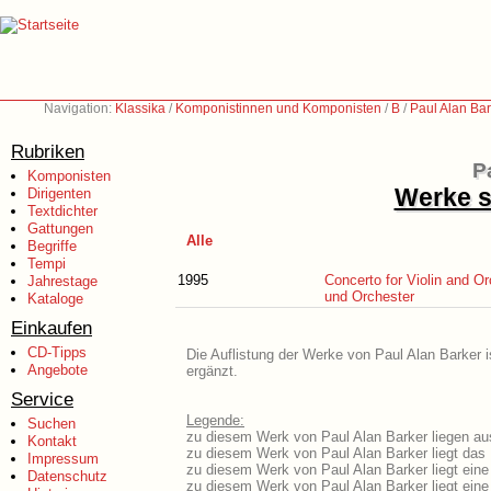
Navigation:
Klassika
/
Komponistinnen und Komponisten
/
B
/
Paul Alan Bar
Rubriken
P
Komponisten
Werke s
Dirigenten
Textdichter
Gattungen
Alle
Begriffe
Tempi
1995
Concerto for Violin and Or
Jahrestage
und Orchester
Kataloge
Einkaufen
CD-Tipps
Die Auflistung der Werke von Paul Alan Barker i
Angebote
ergänzt.
Service
Legende:
Suchen
zu diesem Werk von Paul Alan Barker liegen aus
Kontakt
zu diesem Werk von Paul Alan Barker liegt das L
Impressum
zu diesem Werk von Paul Alan Barker liegt ein
Datenschutz
zu diesem Werk von Paul Alan Barker liegt ei