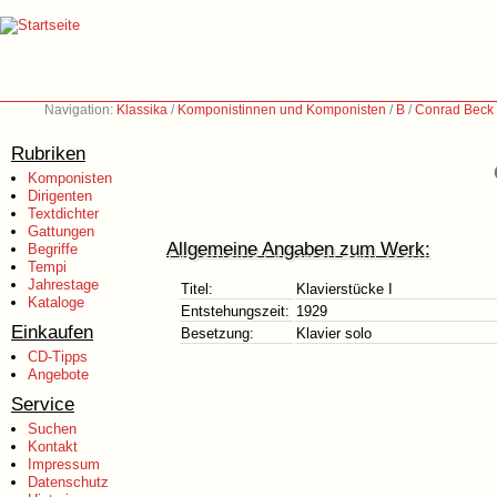
Navigation:
Klassika
/
Komponistinnen und Komponisten
/
B
/
Conrad Beck
Rubriken
Komponisten
Dirigenten
Textdichter
Gattungen
Allgemeine Angaben zum Werk:
Begriffe
Tempi
Jahrestage
Titel:
Klavierstücke I
Kataloge
Entstehungszeit:
1929
Einkaufen
Besetzung:
Klavier solo
CD-Tipps
Angebote
Service
Suchen
Kontakt
Impressum
Datenschutz