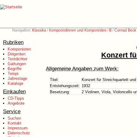
Navigation:
Klassika
/
Komponistinnen und Komponisten
/
B
/
Conrad Beck
Rubriken
Komponisten
Konzert fü
Dirigenten
Textdichter
Gattungen
Allgemeine Angaben zum Werk:
Begriffe
Tempi
Jahrestage
Titel:
Konzert für Streichquartett und
Kataloge
Entstehungszeit:
1932
Einkaufen
Besetzung:
2 Violinen, Viola, Violoncello 
CD-Tipps
Angebote
Service
Suchen
Kontakt
Impressum
Datenschutz