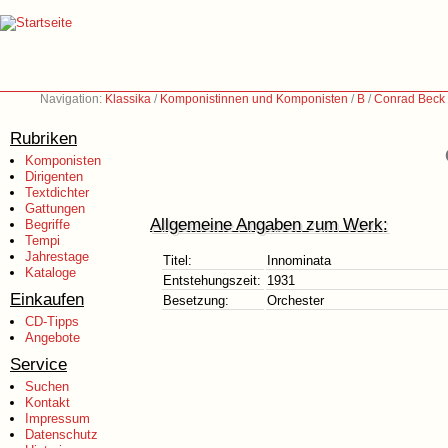
Navigation:
Klassika
/
Komponistinnen und Komponisten
/
B
/
Conrad Beck
Rubriken
Komponisten
Dirigenten
Textdichter
Gattungen
Allgemeine Angaben zum Werk:
Begriffe
Tempi
Jahrestage
Titel:
Innominata
Kataloge
Entstehungszeit:
1931
Einkaufen
Besetzung:
Orchester
CD-Tipps
Angebote
Service
Suchen
Kontakt
Impressum
Datenschutz