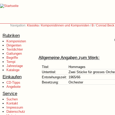
Navigation:
Klassika
/
Komponistinnen und Komponisten
/
B
/
Conrad Beck
Rubriken
Komponisten
Dirigenten
Textdichter
Gattungen
Allgemeine Angaben zum Werk:
Begriffe
Tempi
Jahrestage
Titel:
Hommages
Kataloge
Untertitel:
Zwei Stücke für grosses Orche
Einkaufen
Entstehungszeit:
1965/66
Besetzung:
Orchester
CD-Tipps
Angebote
Service
Suchen
Kontakt
Impressum
Datenschutz