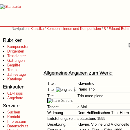
Navigation:
Klassika
/
Komponistinnen und Komponisten
/
B
/
Eduard Behm
Rubriken
Komponisten
Dirigenten
Textdichter
Gattungen
Begriffe
Tempi
Allgemeine Angaben zum Werk:
Jahrestage
Kataloge
Titel:
Klaviertrio
Einkaufen
Piano Trio
Titel
:
CD-Tipps
Titel
Trio avec piano
Angebote
:
Service
Tonart:
e-Moll
Suchen
Widmung:
Dem Holländischen Trio: Herrn
Kontakt
Entstehungszeit:
spätestens 1899
Impressum
Besetzung:
Klavier, Violine und Violoncello
Datenschutz