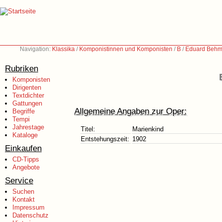
Navigation:
Klassika
/
Komponistinnen und Komponisten
/
B
/
Eduard Behm
Rubriken
Komponisten
Dirigenten
Textdichter
Gattungen
Allgemeine Angaben zur Oper:
Begriffe
Tempi
Jahrestage
Titel:
Marienkind
Kataloge
Entstehungszeit:
1902
Einkaufen
CD-Tipps
Angebote
Service
Suchen
Kontakt
Impressum
Datenschutz