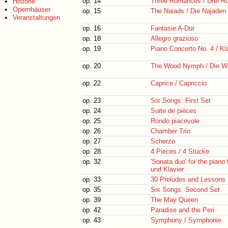
op. 14
Three Romances / Drei 
Historie
Opernhäuser
op. 15
The Naiads / Die Najaden
Veranstaltungen
op. 16
Fantasie A-Dur
op. 18
Allegro grazioso
op. 19
Piano Concerto No. 4 / Kla
op. 20
The Wood Nymph / Die W
op. 22
Caprice / Capriccio
op. 23
Six Songs: First Set
op. 24
Suite de pièces
op. 25
Rondo piacevole
op. 26
Chamber Trio
op. 27
Scherzo
op. 28
4 Pieces / 4 Stücke
op. 32
'Sonata duo' for the piano 
und Klavier
op. 33
30 Preludes and Lessons
op. 35
Six Songs: Second Set
op. 39
The May Queen
op. 42
Paradise and the Peri
op. 43
Symphony / Symphonie