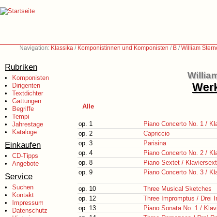
Navigation:
Klassika
/
Komponistinnen und Komponisten
/
B
/
William Ster
Rubriken
Willia
Komponisten
Werk
Dirigenten
Textdichter
Gattungen
Alle
Begriffe
Tempi
op. 1
Piano Concerto No. 1 / Kla
Jahrestage
Kataloge
op. 2
Capriccio
op. 3
Parisina
Einkaufen
op. 4
Piano Concerto No. 2 / Kla
CD-Tipps
op. 8
Piano Sextet / Klaviersext
Angebote
op. 9
Piano Concerto No. 3 / Kla
Service
Suchen
op. 10
Three Musical Sketches
Kontakt
op. 12
Three Impromptus / Drei 
Impressum
op. 13
Piano Sonata No. 1 / Klav
Datenschutz