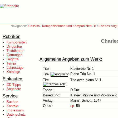
Navigation:
Klassika
/
Komponistinnen und Komponisten
/
B
/
Charles-Augu
Rubriken
Charle
Komponisten
Dirigenten
Textdichter
Gattungen
Allgemeine Angaben zum Werk:
Begriffe
Tempi
Jahrestage
Titel:
Klaviertrio Nr. 1
Kataloge
Piano Trio No. 1
Titel
:
Einkaufen
Titel
Trio avec piano N° 1
:
CD-Tipps
Angebote
Tonart:
D-Dur
Service
Besetzung:
Klavier, Violine und Violoncello
Verlag:
Mainz: Schott, 1847
Suchen
Opus:
op.
59
Kontakt
Impressum
Datenschutz