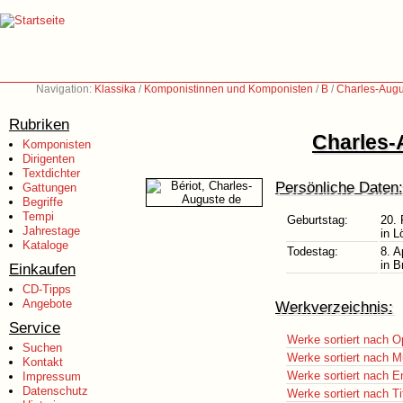
Navigation:
Klassika
/
Komponistinnen und Komponisten
/
B
/
Charles-Augu
Rubriken
Charles-
Komponisten
Dirigenten
Textdichter
Persönliche Daten:
Gattungen
Begriffe
Tempi
Geburtstag:
20. 
Jahrestage
in L
Kataloge
Todestag:
8. A
in B
Einkaufen
CD-Tipps
Angebote
Werkverzeichnis:
Service
Werke sortiert nach O
Suchen
Werke sortiert nach M
Kontakt
Werke sortiert nach E
Impressum
Datenschutz
Werke sortiert nach Ti