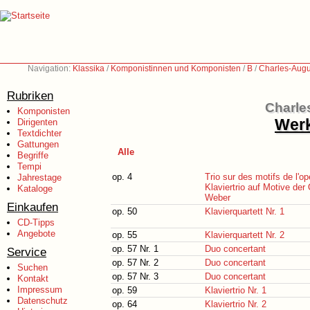
Navigation:
Klassika
/
Komponistinnen und Komponisten
/
B
/
Charles-Augu
Rubriken
Charle
Komponisten
Werk
Dirigenten
Textdichter
Gattungen
Alle
Begriffe
Tempi
op. 4
Trio sur des motifs de l'o
Jahrestage
Klaviertrio auf Motive der
Kataloge
Weber
Einkaufen
op. 50
Klavierquartett Nr. 1
CD-Tipps
Angebote
op. 55
Klavierquartett Nr. 2
op. 57 Nr. 1
Duo concertant
Service
op. 57 Nr. 2
Duo concertant
Suchen
op. 57 Nr. 3
Duo concertant
Kontakt
Impressum
op. 59
Klaviertrio Nr. 1
Datenschutz
op. 64
Klaviertrio Nr. 2