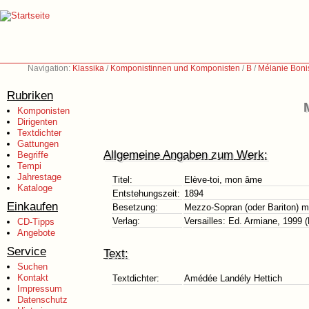
Navigation:
Klassika
/
Komponistinnen und Komponisten
/
B
/
Mélanie Boni
Rubriken
Komponisten
Dirigenten
Textdichter
Gattungen
Allgemeine Angaben zum Werk:
Begriffe
Tempi
Jahrestage
Titel:
Elève-toi, mon âme
Kataloge
Entstehungszeit:
1894
Einkaufen
Besetzung:
Mezzo-Sopran (oder Bariton) mit
Verlag:
Versailles: Ed. Armiane, 1999 
CD-Tipps
Angebote
Service
Text:
Suchen
Kontakt
Textdichter:
Amédée Landély Hettich
Impressum
Datenschutz