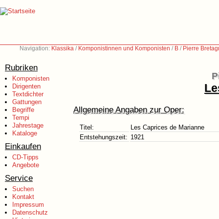
Navigation:
Klassika
/
Komponistinnen und Komponisten
/
B
/
Pierre Breta
Rubriken
P
Komponisten
Le
Dirigenten
Textdichter
Gattungen
Allgemeine Angaben zur Oper:
Begriffe
Tempi
Jahrestage
Titel:
Les Caprices de Marianne
Kataloge
Entstehungszeit:
1921
Einkaufen
CD-Tipps
Angebote
Service
Suchen
Kontakt
Impressum
Datenschutz