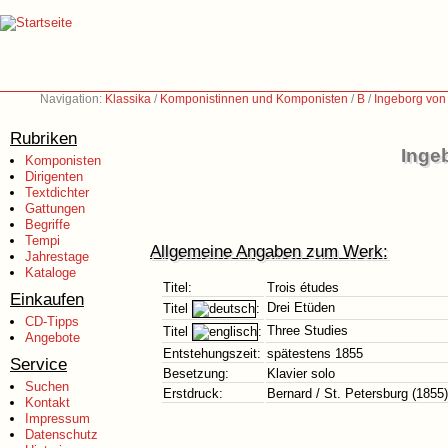
Navigation:
Klassika
/
Komponistinnen und Komponisten
/
B
/
Ingeborg von
Rubriken
Inge
Komponisten
Dirigenten
Textdichter
Gattungen
Begriffe
Tempi
Allgemeine Angaben zum Werk:
Jahrestage
Kataloge
Titel:
Trois études
Einkaufen
Drei Etüden
Titel
:
CD-Tipps
Three Studies
Titel
:
Angebote
Entstehungszeit:
spätestens 1855
Service
Besetzung:
Klavier solo
Suchen
Erstdruck:
Bernard / St. Petersburg (1855)
Kontakt
Impressum
Datenschutz