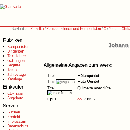
Navigation:
Klassika
/
Komponistinnen und Komponisten
/
C
/
Johann Chris
Rubriken
Johann 
Komponisten
Dirigenten
Textdichter
Gattungen
Allgemeine Angaben zum Werk:
Begriffe
Tempi
Jahrestage
Titel:
Flötenquintett
Kataloge
Flute Quintet
Titel
:
Einkaufen
Titel
Quintette avec flûte
:
CD-Tipps
Angebote
Opus:
op.
7 Nr. 5
Service
Suchen
Kontakt
Impressum
Datenschutz