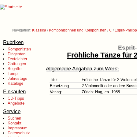
Navigation:
Klassika
/
Komponistinnen und Komponisten
/
C
/
Esprit-Philip
Rubriken
Esprit
Komponisten
Fröhliche Tänze für 
Dirigenten
Textdichter
Gattungen
Allgemeine Angaben zum Werk:
Begriffe
Tempi
Jahrestage
Titel:
Fröhliche Tänze für 2 Violonce
Kataloge
Besetzung:
2 Violoncelli oder andere Bass
Einkaufen
Verlag:
Zürich: Hug, ca. 1988
CD-Tipps
Angebote
Service
Suchen
Kontakt
Impressum
Datenschutz