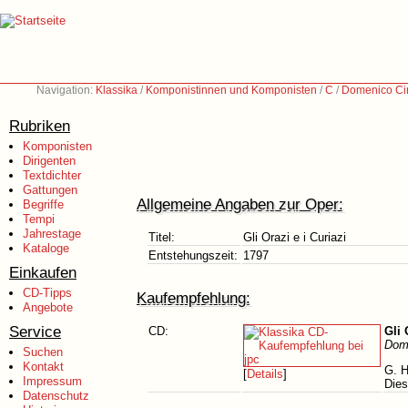
Navigation:
Klassika
/
Komponistinnen und Komponisten
/
C
/
Domenico Ci
Rubriken
Komponisten
Dirigenten
Textdichter
Gattungen
Allgemeine Angaben zur Oper:
Begriffe
Tempi
Jahrestage
Titel:
Gli Orazi e i Curiazi
Kataloge
Entstehungszeit:
1797
Einkaufen
CD-Tipps
Kaufempfehlung:
Angebote
Service
CD:
Gli 
Dom
Suchen
Kontakt
G. H
[
Details
]
Impressum
Dies
Datenschutz