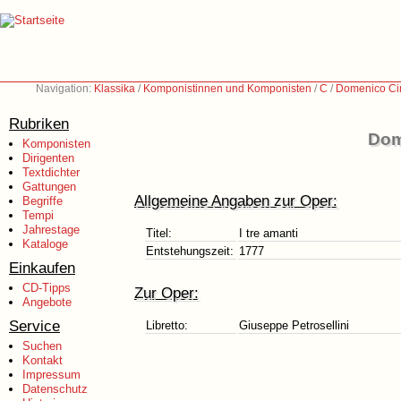
Navigation:
Klassika
/
Komponistinnen und Komponisten
/
C
/
Domenico Ci
Rubriken
Dom
Komponisten
Dirigenten
Textdichter
Gattungen
Allgemeine Angaben zur Oper:
Begriffe
Tempi
Jahrestage
Titel:
I tre amanti
Kataloge
Entstehungszeit:
1777
Einkaufen
CD-Tipps
Zur Oper:
Angebote
Service
Libretto:
Giuseppe Petrosellini
Suchen
Kontakt
Impressum
Datenschutz