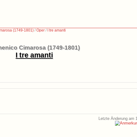
marosa (1749-1801)
/
Oper
/
I tre amanti
enico Cimarosa (1749-1801)
I tre amanti
Letzte Änderung am 1