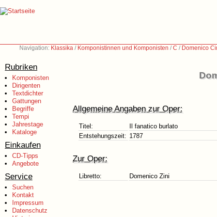
Navigation:
Klassika
/
Komponistinnen und Komponisten
/
C
/
Domenico Ci
Rubriken
Dom
Komponisten
Dirigenten
Textdichter
Gattungen
Allgemeine Angaben zur Oper:
Begriffe
Tempi
Jahrestage
Titel:
Il fanatico burlato
Kataloge
Entstehungszeit:
1787
Einkaufen
CD-Tipps
Zur Oper:
Angebote
Service
Libretto:
Domenico Zini
Suchen
Kontakt
Impressum
Datenschutz