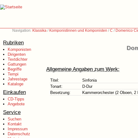
Navigation:
Klassika
/
Komponistinnen und Komponisten
/
C
/
Domenico Ci
Rubriken
Dom
Komponisten
Dirigenten
Textdichter
Gattungen
Allgemeine Angaben zum Werk:
Begriffe
Tempi
Jahrestage
Titel:
Sinfonia
Kataloge
Tonart:
D-Dur
Einkaufen
Besetzung:
Kammerorchester (2 Oboen, 2 H
CD-Tipps
Angebote
Service
Suchen
Kontakt
Impressum
Datenschutz