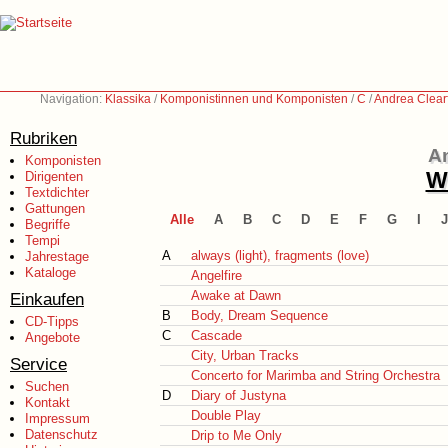
Navigation:
Klassika
/
Komponistinnen und Komponisten
/
C
/
Andrea Clearf
Rubriken
An
Komponisten
We
Dirigenten
Textdichter
Gattungen
Alle
A
B
C
D
E
F
G
I
J
Begriffe
Tempi
A
always (light), fragments (love)
Jahrestage
Kataloge
Angelfire
Awake at Dawn
Einkaufen
B
Body, Dream Sequence
CD-Tipps
C
Cascade
Angebote
City, Urban Tracks
Service
Concerto for Marimba and String Orchestra
Suchen
D
Diary of Justyna
Kontakt
Double Play
Impressum
Datenschutz
Drip to Me Only