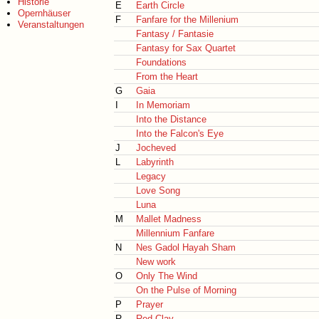
Historie
E
Earth Circle
Opernhäuser
F
Fanfare for the Millenium
Veranstaltungen
Fantasy / Fantasie
Fantasy for Sax Quartet
Foundations
From the Heart
G
Gaia
I
In Memoriam
Into the Distance
Into the Falcon's Eye
J
Jocheved
L
Labyrinth
Legacy
Love Song
Luna
M
Mallet Madness
Millennium Fanfare
N
Nes Gadol Hayah Sham
New work
O
Only The Wind
On the Pulse of Morning
P
Prayer
R
Red Clay