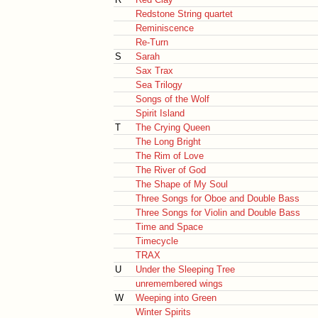
Redstone String quartet
Reminiscence
Re-Turn
S
Sarah
Sax Trax
Sea Trilogy
Songs of the Wolf
Spirit Island
T
The Crying Queen
The Long Bright
The Rim of Love
The River of God
The Shape of My Soul
Three Songs for Oboe and Double Bass
Three Songs for Violin and Double Bass
Time and Space
Timecycle
TRAX
U
Under the Sleeping Tree
unremembered wings
W
Weeping into Green
Winter Spirits