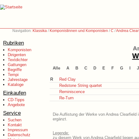
Navigation:
Klassika
/
Komponistinnen und Komponisten
/
C
/
Andrea Clearf
Rubriken
An
Komponisten
We
Dirigenten
Textdichter
Gattungen
Alle
A
B
C
D
E
F
G
I
J
Begriffe
Tempi
R
Red Clay
Jahrestage
Kataloge
Redstone String quartet
Reminiscence
Einkaufen
Re-Turn
CD-Tipps
Angebote
Service
Die Auflistung der Werke von Andrea Clearfield 
ergänzt.
Suchen
Kontakt
Impressum
Legende:
Datenschutz
zu diesem Werk von Andrea Clearfield liegen au