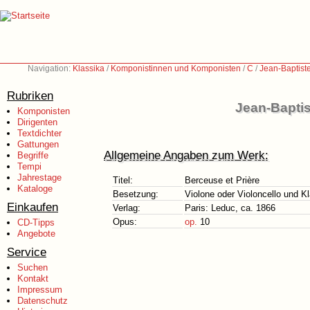
Navigation:
Klassika
/
Komponistinnen und Komponisten
/
C
/
Jean-Baptist
Rubriken
Jean-Baptis
Komponisten
Dirigenten
Textdichter
Gattungen
Allgemeine Angaben zum Werk:
Begriffe
Tempi
Jahrestage
Titel:
Berceuse et Prière
Kataloge
Besetzung:
Violone oder Violoncello und Kl
Einkaufen
Verlag:
Paris: Leduc, ca. 1866
Opus:
op.
10
CD-Tipps
Angebote
Service
Suchen
Kontakt
Impressum
Datenschutz