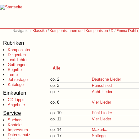
Navigation:
Klassika
/
Komponistinnen und Komponisten
/
D
/
Emma Dahl (
Rubriken
Komponisten
Dirigenten
Textdichter
Gattungen
Alle
Begriffe
Tempi
op. 2
Deutsche Lieder
Jahrestage
Kataloge
op. 3
Punschlied
op. 7
Acht Lieder
Einkaufen
CD-Tipps
op. 8
Vier Lieder
Angebote
Service
op. 10
Fünf Lieder
op. 11
Vier Lieder
Suchen
Kontakt
op. 14
Mazurka
Impressum
Datenschutz
op. 17
Solfeggi