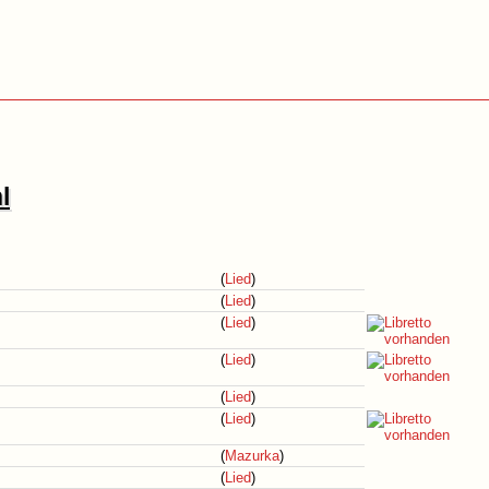
l
(
Lied
)
(
Lied
)
(
Lied
)
(
Lied
)
(
Lied
)
(
Lied
)
(
Mazurka
)
(
Lied
)